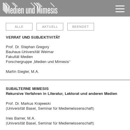
ALLE
AKTUELL
BEENDET
≤
ÜBERSICHT
VERRAT UND SUBJEKTIVITÄT
VERRAT UND SUBJEKTIVITÄT
Prof. Dr. Stephan Gregory
Bauhaus-Universität Weimar
Fakultät Medien
Forschergruppe „Medien und Mimesis“
PROF. DR. STEPHAN GREGORY
BAUHAUS-UNIVERSITÄT WEIMAR
Martin Siegler, M.A.
FAKULTÄT MEDIEN
FORSCHERGRUPPE „MEDIEN UND MIMESIS“
SUBALTERNE MIMESIS
MARTIN SIEGLER, M.A.
Rekursive Verfahren in Literatur, Lektorat und anderen Medien
Prof. Dr. Markus Krajewski
(Universität Basel, Seminar für Medienwissenschaft)
Wenn Verrat in den Blick der Wissenschaft gerät, so geht es
meistens um die dahinterstehende ‚Logik des Geheimnisses‘.
Ines Barner, M.A.
Im Mittelpunkt des hier vorgeschlagenen Projekts stehen
(Universität Basel, Seminar für Medienwissenschaft)
dagegen die Subjektivitätseffekte und affektiven Qualitäten des