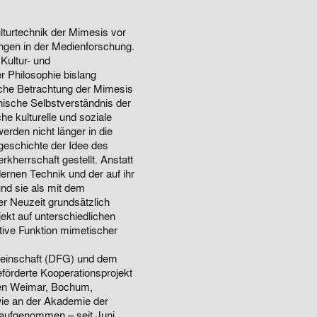
lturtechnik der Mimesis vor
ngen in der Medienforschung.
Kultur- und
r Philosophie bislang
che Betrachtung der Mimesis
hische Selbstverständnis der
e kulturelle und soziale
erden nicht länger in die
geschichte der Idee des
herrschaft gestellt. Anstatt
rnen Technik und der auf ihr
und sie als mit dem
er Neuzeit grundsätzlich
ekt auf unterschiedlichen
utive Funktion mimetischer
einschaft (DFG) und dem
förderte Kooperationsprojekt
äten Weimar, Bochum,
wie an der Akademie der
 aufgenommen – seit Juni