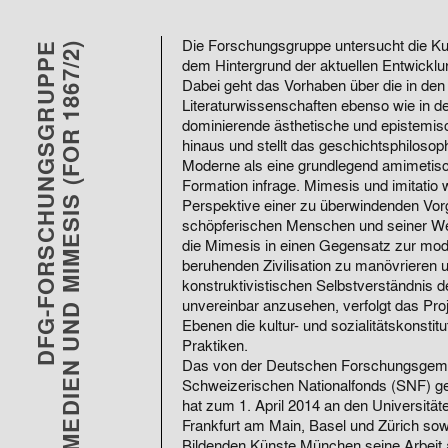
Die Forschungsgruppe untersucht die Ku
DFG-FORSCHUNGSGRUPPE
MEDIEN UND MIMESIS (FOR 1867/2)
dem Hintergrund der aktuellen Entwicklu
Dabei geht das Vorhaben über die in den 
Literaturwissenschaften ebenso wie in de
dominierende ästhetische und epistemis
hinaus und stellt das geschichtsphilosop
Moderne als eine grundlegend amimetisch
Formation infrage. Mimesis und imitatio w
Perspektive einer zu überwindenden Vor
schöpferischen Menschen und seiner Werk
die Mimesis in einen Gegensatz zur mode
beruhenden Zivilisation zu manövrieren 
konstruktivistischen Selbstverständnis d
unvereinbar anzusehen, verfolgt das Proj
Ebenen die kultur- und sozialitätskonstit
Praktiken.
Das von der Deutschen Forschungsgem
Schweizerischen Nationalfonds (SNF) ge
hat zum 1. April 2014 an den Universit
Frankfurt am Main, Basel und Zürich so
Bildenden Künste München seine Arbeit